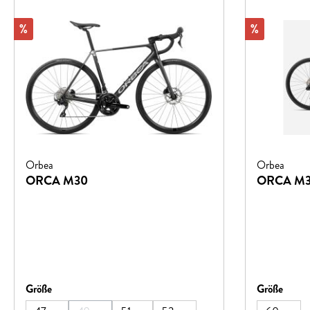
Rabatt
Rabatt
%
%
Orbea
Orbea
ORCA M30
ORCA M3
auswählen
auswä
Größe
Größe