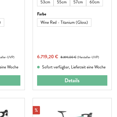
53cm
55cm
57cm
60cm
auswählen
Farbe
)
Wine Red - Titanium (Gloss)
Verkaufspreis:
6.719,20 €
Regulärer Preis:
teller-UVP)
8.399,00 €
(Hersteller-UVP)
t eine Woche
Sofort verfügbar, Lieferzeit eine Woche
Details
Rabatt
%