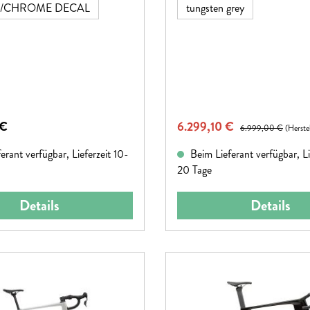
verschwinden lassen.Hinweis:
Y/CHROME DECAL
tungsten grey
Fahrradspezifikationen können
vorherige Ankündigung geände
reis:
Verkaufspreis:
 €
6.299,10 €
Regulärer Preis:
6.999,00 €
(Herst
rant verfügbar, Lieferzeit 10-
Beim Lieferant verfügbar, Li
20 Tage
Details
Details