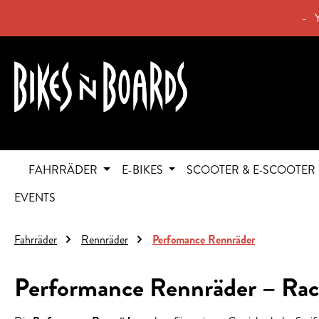
springen
Zur Hauptnavigation springen
- 
FAHRRÄDER
E-BIKES
SCOOTER & E-SCOOTER
EVENTS
Fahrräder
Rennräder
Perfomance Rennräder
Performance Rennräder – Race