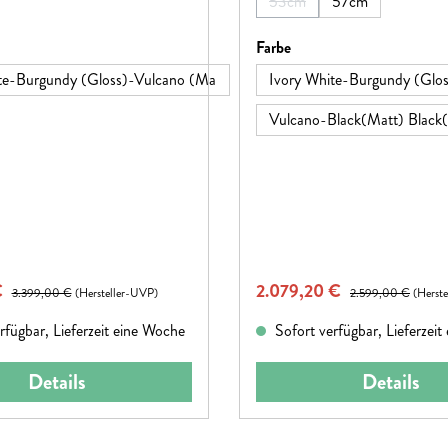
53cm
57cm
(Diese Option ist zurzeit nich
hlen
auswählen
Farbe
te-Burgundy (Gloss)-Vulcano (Ma
Ivory White-Burgundy (Glo
Vulcano-Black(Matt) Black(
eis:
Verkaufspreis:
€
Regulärer Preis:
2.079,20 €
Regulärer Preis:
3.399,00 €
(Hersteller-UVP)
2.599,00 €
(Herst
rfügbar, Lieferzeit eine Woche
Sofort verfügbar, Lieferzei
Details
Details