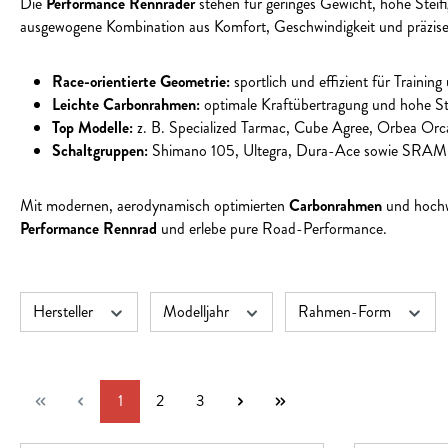
Die
Performance Rennräder
stehen für geringes Gewicht, hohe Steifi
ausgewogene Kombination aus Komfort, Geschwindigkeit und präzis
Race-orientierte Geometrie:
sportlich und effizient für Traini
Leichte Carbonrahmen:
optimale Kraftübertragung und hohe Ste
Top Modelle:
z. B. Specialized Tarmac, Cube Agree, Orbea Orca
Schaltgruppen:
Shimano 105, Ultegra, Dura-Ace sowie SRAM Ri
Mit modernen, aerodynamisch optimierten
Carbonrahmen
und hochw
Performance Rennrad
und erlebe pure Road-Performance.
Hersteller
Modelljahr
Rahmen-Form
Seite
Seite
Seite
1
2
3