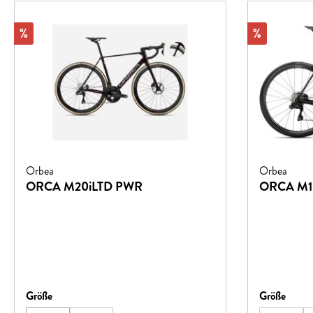
Rabatt
Rabatt
%
%
Orbea
Orbea
ORCA M20iLTD PWR
ORCA M1
auswählen
auswä
Größe
Größe