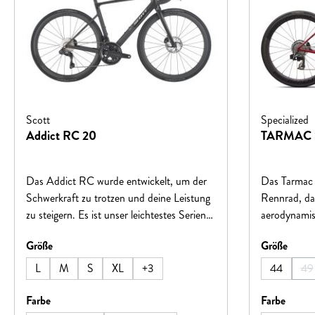
Scott
Specialized
Addict RC 20
TARMAC 
Das Addict RC wurde entwickelt, um der
Das Tarmac S
Schwerkraft zu trotzen und deine Leistung
Rennrad, da
zu steigern. Es ist unser leichtestes Serien-
aerodynamisc
Rennrad aller Zeiten. Egal, ob du steile
komfortabel.
auswählen
auswä
Größe
Größe
Anstiege angreifst oder zur Ziellinie
schneller a
sprintest, jeder Aspekt dieses Bikes wurde
neuen SRAM
L
M
S
XL
+
3
44
49
(D
sorgfältig mit einem einzigen Gedanken
präzises Sc
gefertigt – alle anderen im Staub
auswählen
auswä
Farbe
Farbe