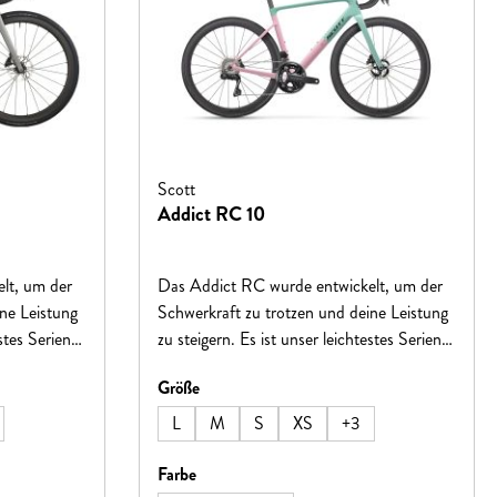
Scott
Addict RC 10
lt, um der
Das Addict RC wurde entwickelt, um der
ne Leistung
Schwerkraft zu trotzen und deine Leistung
estes Serien-
zu steigern. Es ist unser leichtestes Serien-
u steile
Rennrad aller Zeiten. Egal, ob du steile
auswählen
Größe
linie
Anstiege angreifst oder zur Ziellinie
Bikes wurde
sprintest, jeder Aspekt dieses Bikes wurde
L
M
S
XS
+
3
Gedanken
sorgfältig mit einem einzigen Gedanken
ub
gefertigt – alle anderen im Staub
auswählen
Farbe