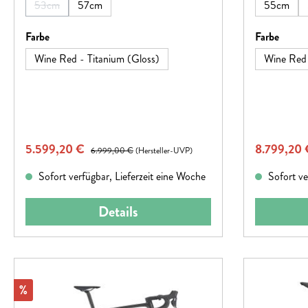
53cm
57cm
55cm
(Diese Option ist zurzeit nicht verfügbar.)
auswählen
auswä
Farbe
Farbe
Wine Red - Titanium (Gloss)
Wine Red 
Verkaufspreis:
Verkaufspr
5.599,20 €
Regulärer Preis:
8.799,20
6.999,00 €
(Hersteller-UVP)
Sofort verfügbar, Lieferzeit eine Woche
Sofort ve
Details
Rabatt
%