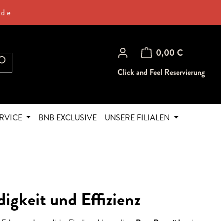
.de
Warenkorb enthält 0 Posi
0,00 €
Click and Feel Reservierung
RVICE
BNB EXCLUSIVE
UNSERE FILIALEN
gkeit und Effizienz