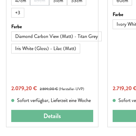
47cm
49cm
51cm
53cm
60cm
(Diese Option ist zurzeit nicht verfügbar.)
+
3
auswä
Farbe
Ivory Whi
auswählen
Farbe
Diamond Carbon View (Matt) - Titan Grey
Iris White (Gloss) - Lilac (Matt)
Verkaufspreis:
Verkaufspr
2.079,20 €
Regulärer Preis:
2.719,20 
2.599,00 €
(Hersteller-UVP)
Sofort verfügbar, Lieferzeit eine Woche
Sofort ve
Details