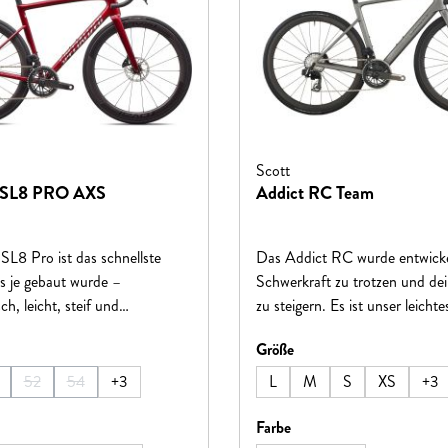
Scott
SL8 PRO AXS
Addict RC Team
L8 Pro ist das schnellste
Das Addict RC wurde entwicke
s je gebaut wurde –
Schwerkraft zu trotzen und dei
h, leicht, steif und
zu steigern. Es ist unser leicht
 Es ist 16,6 Sekunden
Rennrad aller Zeiten. Egal, ob d
hlen
auswählen
Größe
uf 40 km und überzeugt mit der
Anstiege angreifst oder zur Ziel
 Force AXS-Gruppe für
sprintest, jeder Aspekt dieses 
52
54
+
3
L
M
S
XS
+
3
iese Option ist zurzeit nicht verfügbar.)
(Diese Option ist zurzeit nicht verfügbar.)
(Diese Option ist zurzeit nicht verfügbar.)
halten und müheloses Bremsen.
sorgfältig mit einem einzigen 
gefertigt – alle anderen im Sta
hlen
auswählen
Farbe