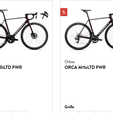
Rabatt
%
Orbea
0iLTD PWR
ORCA M11eLTD PWR
hlen
auswählen
Größe