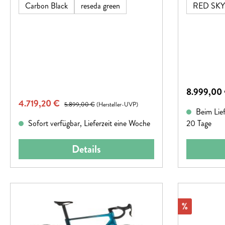
verschwinden lassen.Hinweis:
Carbon Black
reseda green
RED SK
Fahrradspezifikationen können ohne
vorherige Ankündigung geändert werden.
Regulärer P
8.999,00
Verkaufspreis:
4.719,20 €
Regulärer Preis:
5.899,00 €
(Hersteller-UVP)
Beim Liefe
Sofort verfügbar, Lieferzeit eine Woche
20 Tage
Details
Rabatt
%