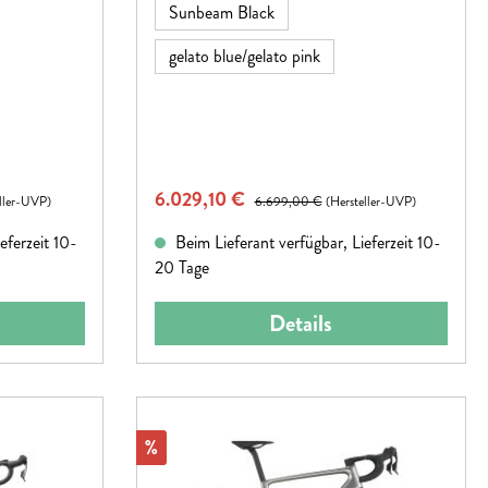
verschwinden lassen.Hinweis:
Sunbeam Black
 ohne
Fahrradspezifikationen können ohne
rt werden.
vorherige Ankündigung geändert werden.
gelato blue/gelato pink
Verkaufspreis:
6.029,10 €
Regulärer Preis:
eller-UVP)
6.699,00 €
(Hersteller-UVP)
eferzeit 10-
Beim Lieferant verfügbar, Lieferzeit 10-
20 Tage
Details
Rabatt
%