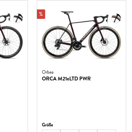
Rabatt
%
Orbea
ORCA M21eLTD PWR
auswählen
Größe