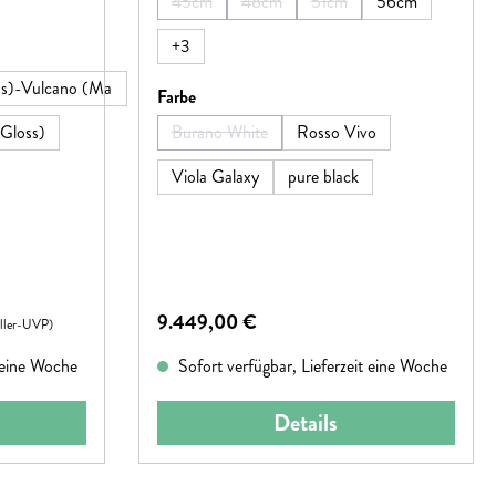
45cm
48cm
51cm
56cm
t verfügbar.)
(Diese Option ist zurzeit nicht verfügbar.)
(Diese Option ist zurzeit nicht verfügba
(Diese Option ist zurzeit ni
+
3
ss)-Vulcano (Ma
auswählen
Farbe
Gloss)
Burano White
Rosso Vivo
(Diese Option ist zurzeit nicht verfügbar.)
Viola Galaxy
pure black
Regulärer Preis:
9.449,00 €
eller-UVP)
t eine Woche
Sofort verfügbar, Lieferzeit eine Woche
Details