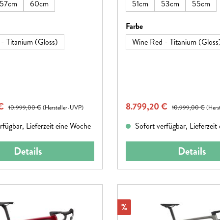
57cm
60cm
51cm
53cm
55cm
hlen
auswählen
Farbe
- Titanium (Gloss)
Wine Red - Titanium (Gloss
eis:
Verkaufspreis:
 €
Regulärer Preis:
8.799,20 €
Regulärer Preis:
10.999,00 €
(Hersteller-UVP)
10.999,00 €
(Hers
rfügbar, Lieferzeit eine Woche
Sofort verfügbar, Lieferzei
Details
Details
Rabatt
%