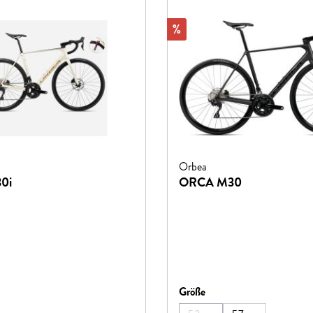
Rabatt
%
Orbea
0i
ORCA M30
hlen
auswählen
Größe