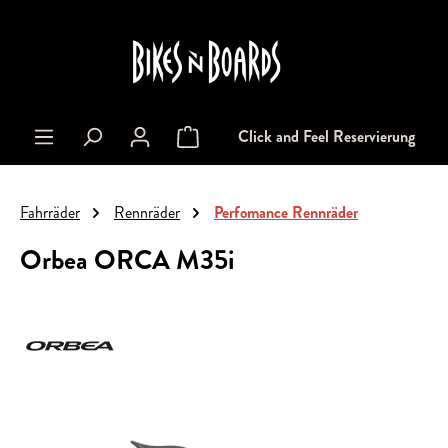
alt springen
Click and Feel Reservierung
Warenkorb enthält 0 Positionen. Der Gesa
Fahrräder
Rennräder
Perfomance Rennräder
Orbea ORCA M35i
Bildergalerie überspringen