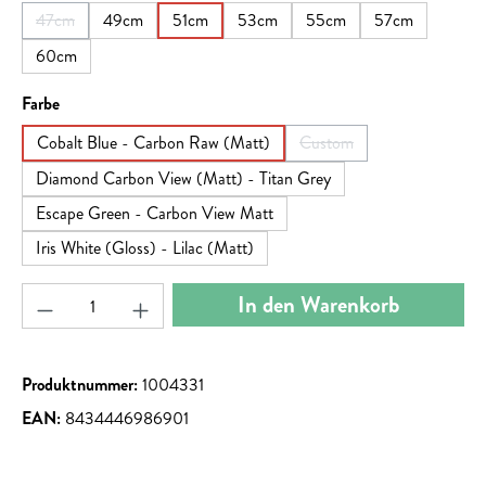
47cm
49cm
51cm
53cm
55cm
57cm
(Diese Option ist zurzeit nicht verfügbar.)
60cm
auswählen
Farbe
Cobalt Blue - Carbon Raw (Matt)
Custom
(Diese Option ist zurzeit ni
Diamond Carbon View (Matt) - Titan Grey
Escape Green - Carbon View Matt
Iris White (Gloss) - Lilac (Matt)
Produkt Anzahl: Gib den gewünschten Wert ein ode
In den Warenkorb
Produktnummer:
1004331
EAN:
8434446986901