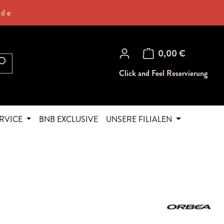
.de
Warenkorb enthält 0 Posi
0,00 €
Click and Feel Reservierung
RVICE
BNB EXCLUSIVE
UNSERE FILIALEN