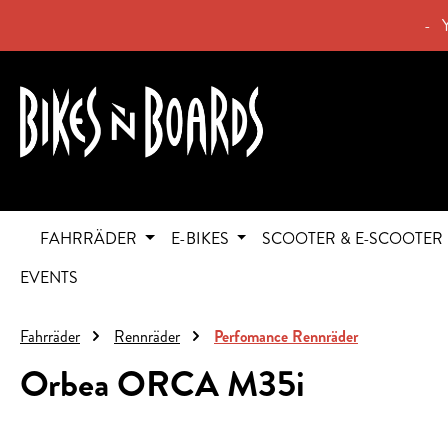
springen
Zur Hauptnavigation springen
- 
FAHRRÄDER
E-BIKES
SCOOTER & E-SCOOTER
EVENTS
Fahrräder
Rennräder
Perfomance Rennräder
Orbea ORCA M35i