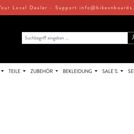
Your Local Dealer - Support info@bikesnboards
TEILE
ZUBEHÖR
BEKLEIDUNG
SALE %
SE