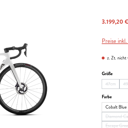
3.199,20 
Preise inkl
z. Zt. nicht
auswähl
Größe
47cm
4
(Diese Opti
auswähl
Farbe
Cobalt Blue
Diamond Car
Escape Gree