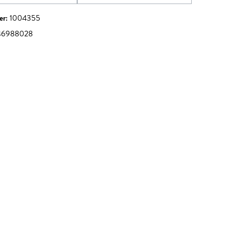
(Diese Option ist zurzeit nicht verfügbar.)
(Diese Option ist zurzeit nicht ve
er:
1004355
46988028