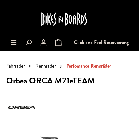
alt springen
Click and Feel Reservierung
Warenkorb enthält 0 Positionen. Der Gesa
Fahrräder
Rennräder
Perfomance Rennräder
Orbea ORCA M21eTEAM
Bildergalerie überspringen