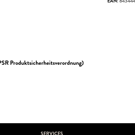
EAN:
843444
GPSR Produktsicherheitsverordnung)
SERVICES