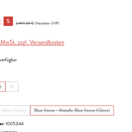
%
€
2.499,00 €
(Hersteller-UVP)
. MwSt. zzgl. Versandkosten
 verfügbar
en
S
XL
ist zurzeit nicht verfügbar.)
Option ist zurzeit nicht verfügbar.)
(Diese Option ist zurzeit nicht verfügbar.)
(Diese Option ist zurzeit nicht verfügbar.)
en
 (Matt-Gloss)
Blue Stone - Metallic Blue Stone (Gloss)
(Diese Option ist zurzeit nicht verfügbar.)
(Diese Option ist zurzeit nicht verfüg
er:
1005344