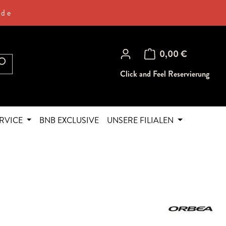
.de
Warenkorb enthält 0 Posi
0,00 €
Click and Feel Reservierung
RVICE
BNB EXCLUSIVE
UNSERE FILIALEN