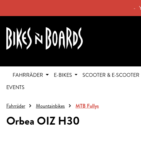
springen
Zur Hauptnavigation springen
- 
FAHRRÄDER
E-BIKES
SCOOTER & E-SCOOTER
EVENTS
Fahrräder
Mountainbikes
MTB Fullys
Orbea OIZ H30