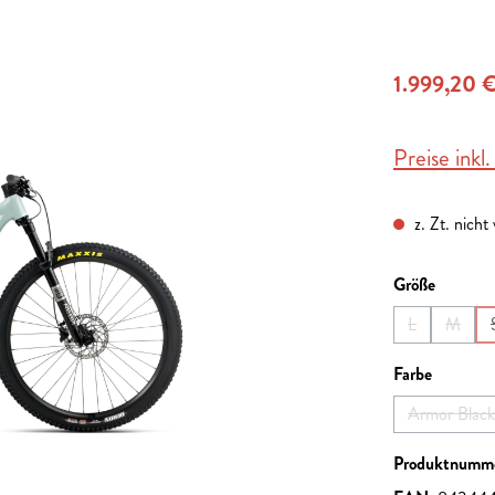
1.999,20 
Preise inkl
z. Zt. nicht
auswähl
Größe
L
M
(Diese Option 
(Diese 
auswähl
Farbe
Armor Black
Produktnumm