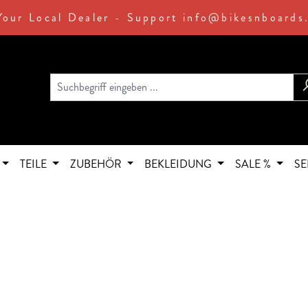
Your Local Dealer - Support info@bikesnboards
TEILE
ZUBEHÖR
BEKLEIDUNG
SALE %
SE