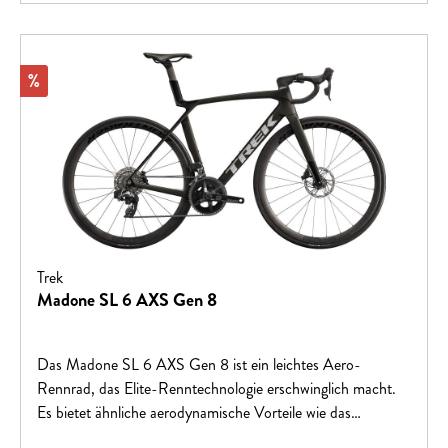
Rabatt
%
Trek
Madone SL 6 AXS Gen 8
Das Madone SL 6 AXS Gen 8 ist ein leichtes Aero-
Rennrad, das Elite-Renntechnologie erschwinglich macht.
Es bietet ähnliche aerodynamische Vorteile wie das
höherpreisige Madone SLR Gen 8, basiert aber auf einem