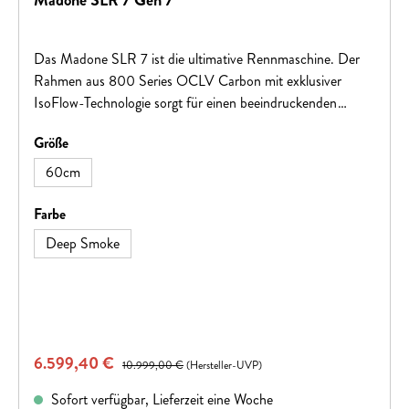
Madone SLR 7 Gen 7
Das Madone SLR 7 ist die ultimative Rennmaschine. Der
Rahmen aus 800 Series OCLV Carbon mit exklusiver
IsoFlow-Technologie sorgt für einen beeindruckenden
aerodynamischen Vorteil, senkt das Gewicht und glättet die
auswählen
Größe
Straße. Ausgestattet ist es mit Shimanos ultraschnell
schaltendem, drahtlosem, elektronischem Ultegra Di2-
60cm
Antrieb und extrem windschnittigen Carbonlaufrädern mit
hohem Felgenprofil.
auswählen
Farbe
Deep Smoke
Verkaufspreis:
6.599,40 €
Regulärer Preis:
10.999,00 €
(Hersteller-UVP)
Sofort verfügbar, Lieferzeit eine Woche