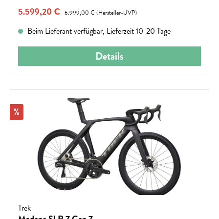
Verkaufspreis:
5.599,20 €
Regulärer Preis:
6.999,00 €
(Hersteller-UVP)
Beim Lieferant verfügbar, Lieferzeit 10-20 Tage
Details
Rabatt
%
Trek