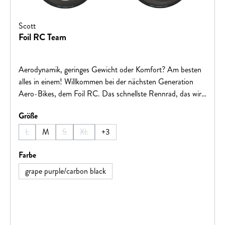
Scott
Foil RC Team
Aerodynamik, geringes Gewicht oder Komfort? Am besten
alles in einem! Willkommen bei der nächsten Generation
Aero-Bikes, dem Foil RC. Das schnellste Rennrad, das wir
jemals hergestellt haben, wird den Ansprüchen von
auswählen
Größe
WorldTour-Sprintern, die immer vorne mit dabei sind und
sich absetzen können, gerecht. Win Every Ride.Hinweis:
L
M
S
XL
+
3
(Diese Option ist zurzeit nicht verfügbar.)
(Diese Option ist zurzeit nicht verfügbar.)
(Diese Option ist zurzeit nicht verfügbar.)
Fahrradspezifikationen können ohne vorherige Ankündigung
geändert werden.
auswählen
Farbe
grape purple/carbon black