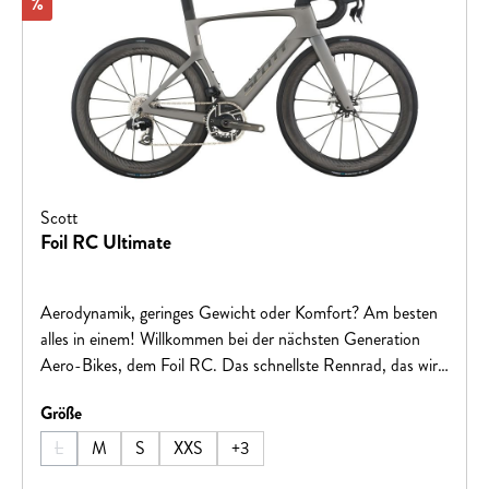
Rabatt
%
Scott
Foil RC Ultimate
Aerodynamik, geringes Gewicht oder Komfort? Am besten
alles in einem! Willkommen bei der nächsten Generation
Aero-Bikes, dem Foil RC. Das schnellste Rennrad, das wir
jemals hergestellt haben, wird den Ansprüchen von
auswählen
Größe
WorldTour-Sprintern, die immer vorne mit dabei sind und
sich absetzen können, gerecht. Win Every Ride.Hinweis:
L
M
S
XXS
+
3
(Diese Option ist zurzeit nicht verfügbar.)
Fahrradspezifikationen können ohne vorherige Ankündigung