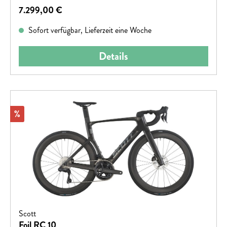
Regulärer Preis:
7.299,00 €
kompromisslosen Liebe zum Detail lässt dieses Bike die
Konkurrenz weit hinter sich!
Sofort verfügbar, Lieferzeit eine Woche
Details
Rabatt
%
Scott
Foil RC 10