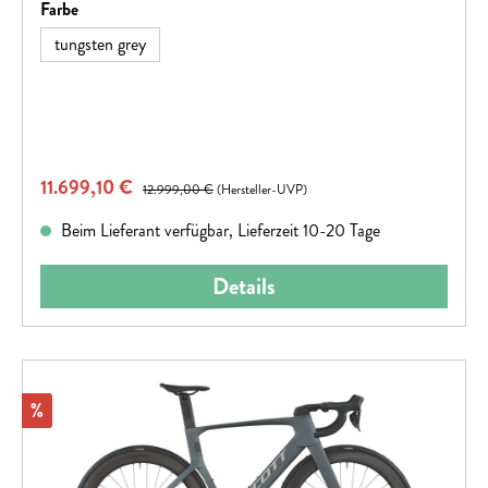
geändert werden.
auswählen
Farbe
tungsten grey
Verkaufspreis:
11.699,10 €
Regulärer Preis:
12.999,00 €
(Hersteller-UVP)
Beim Lieferant verfügbar, Lieferzeit 10-20 Tage
Details
Rabatt
%