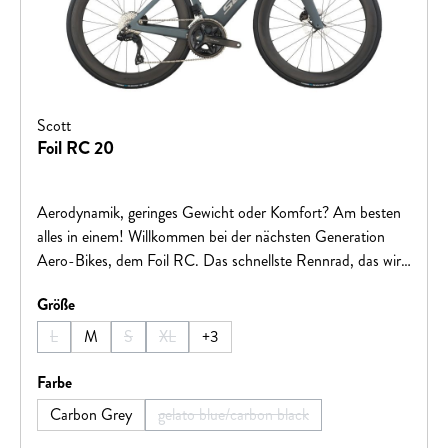
Scott
Foil RC 20
Aerodynamik, geringes Gewicht oder Komfort? Am besten
alles in einem! Willkommen bei der nächsten Generation
Aero-Bikes, dem Foil RC. Das schnellste Rennrad, das wir
jemals hergestellt haben, wird den Ansprüchen von
auswählen
Größe
WorldTour-Sprintern, die immer vorne mit dabei sind und
sich absetzen können, gerecht. Win Every Ride.Hinweis:
L
M
S
XL
+
3
(Diese Option ist zurzeit nicht verfügbar.)
(Diese Option ist zurzeit nicht verfügbar.)
(Diese Option ist zurzeit nicht verfügbar.)
Fahrradspezifikationen können ohne vorherige Ankündigung
geändert werden.
auswählen
Farbe
Carbon Grey
gelato blue/carbon black
(Diese Option ist zurzeit nicht verfügba