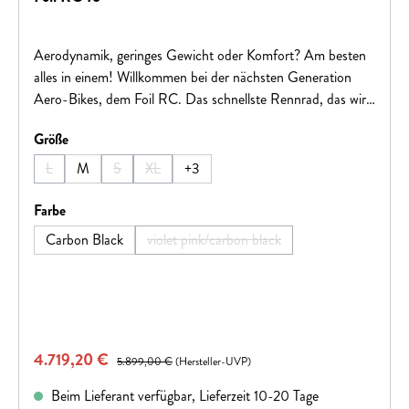
Aerodynamik, geringes Gewicht oder Komfort? Am besten
alles in einem! Willkommen bei der nächsten Generation
Aero-Bikes, dem Foil RC. Das schnellste Rennrad, das wir
jemals hergestellt haben, wird den Ansprüchen von
auswählen
Größe
WorldTour-Sprintern, die immer vorne mit dabei sind und
sich absetzen können, gerecht. Win Every Ride.Hinweis:
L
M
S
XL
+
3
(Diese Option ist zurzeit nicht verfügbar.)
(Diese Option ist zurzeit nicht verfügbar.)
(Diese Option ist zurzeit nicht verfügbar.)
Fahrradspezifikationen können ohne vorherige Ankündigung
geändert werden.
auswählen
Farbe
Carbon Black
violet pink/carbon black
(Diese Option ist zurzeit nicht verfügba
Verkaufspreis:
4.719,20 €
Regulärer Preis:
5.899,00 €
(Hersteller-UVP)
Beim Lieferant verfügbar, Lieferzeit 10-20 Tage