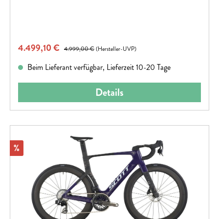
Verkaufspreis:
4.499,10 €
Regulärer Preis:
4.999,00 €
(Hersteller-UVP)
Beim Lieferant verfügbar, Lieferzeit 10-20 Tage
Details
Rabatt
%