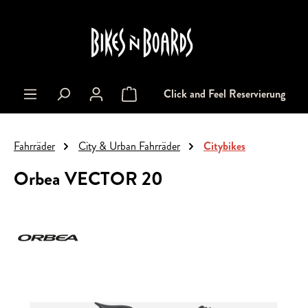
alt springen
Click and Feel Reservierung
Warenkorb enthält 0 Positionen. Der Gesa
Fahrräder
City & Urban Fahrräder
Citybikes
Orbea VECTOR 20
Bildergalerie überspringen