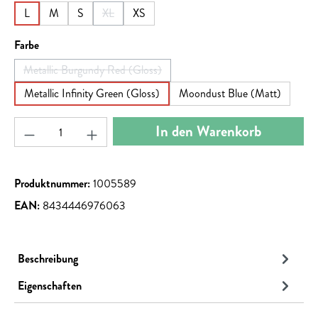
L
M
S
XL
XS
(Diese Option ist zurzeit nicht verfügbar.)
auswählen
Farbe
Metallic Burgundy Red (Gloss)
(Diese Option ist zurzeit nicht verfügbar.)
Metallic Infinity Green (Gloss)
Moondust Blue (Matt)
Produkt Anzahl: Gib den gewünschten Wert ein ode
In den Warenkorb
Produktnummer:
1005589
EAN:
8434446976063
Beschreibung
Eigenschaften