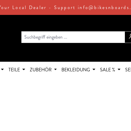
Your Local Dealer - Support info@bikesnboards
TEILE
ZUBEHÖR
BEKLEIDUNG
SALE %
SE