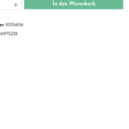
nzahl: Gib den gewünschten Wert ein oder benut
In den Warenkorb
er:
1005606
46975226