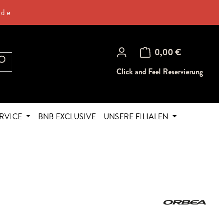
.de
Warenkorb enthält 0 Posi
0,00 €
Click and Feel Reservierung
RVICE
BNB EXCLUSIVE
UNSERE FILIALEN