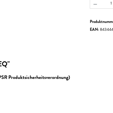
Produkt A
Produktnumm
EAN:
84344
EQ"
GPSR Produktsicherheitsverordnung)