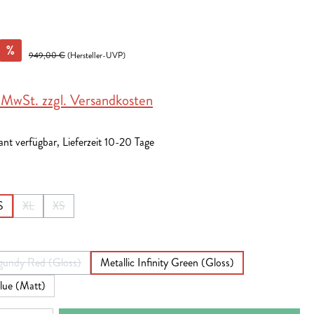
%
949,00 €
(Hersteller-UVP)
. MwSt. zzgl. Versandkosten
nt verfügbar, Lieferzeit 10-20 Tage
en
S
XL
XS
ist zurzeit nicht verfügbar.)
Option ist zurzeit nicht verfügbar.)
(Diese Option ist zurzeit nicht verfügbar.)
(Diese Option ist zurzeit nicht verfügbar.)
en
rgundy Red (Gloss)
Metallic Infinity Green (Gloss)
(Diese Option ist zurzeit nicht verfügbar.)
lue (Matt)