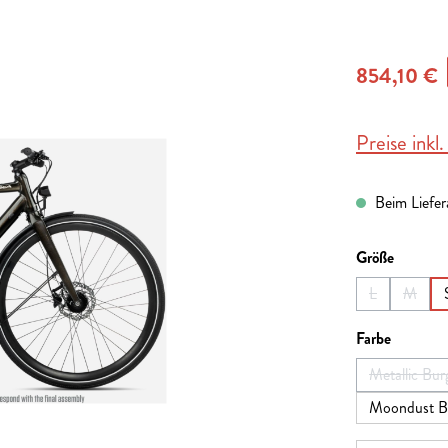
854,10 €
Preise inkl
Beim Liefera
auswähl
Größe
L
M
(Diese Option 
(Diese 
auswähl
Farbe
Metallic Bu
Moondust B