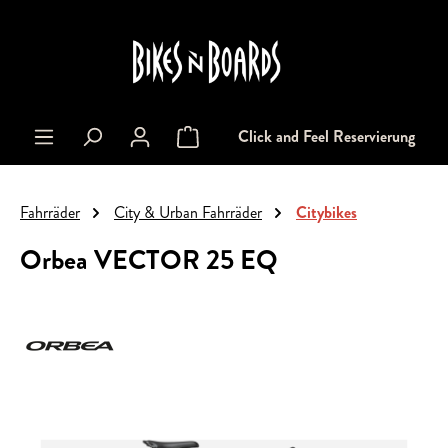
alt springen
Click and Feel Reservierung
Warenkorb enthält 0 Positionen. Der Gesa
Fahrräder
City & Urban Fahrräder
Citybikes
Orbea VECTOR 25 EQ
Bildergalerie überspringen