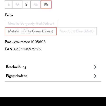
L
M
S
XL
XS
(Diese Option ist zurzeit nicht verfügbar.)
(Diese Option ist zurzeit nicht verfügbar.)
(Diese Option ist zurzeit nicht verfügbar.)
(Diese Option ist zurzeit nicht verfügbar.)
auswählen
Farbe
Metallic Burgundy Red (Gloss)
(Diese Option ist zurzeit nicht verfügbar.)
Metallic Infinity Green (Gloss)
Moondust Blue (Matt)
(Diese Option ist zurzeit nicht verfügbar.)
(Diese Option ist zurze
Produktnummer:
1005608
EAN:
8434446975196
Beschreibung
Eigenschaften