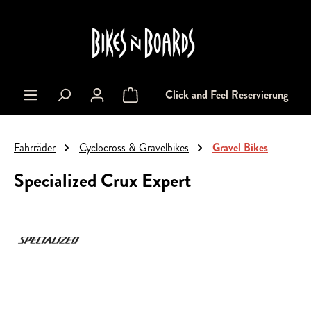
alt springen
Click and Feel Reservierung
Warenkorb enthält 0 Positionen. Der Gesa
Fahrräder
Cyclocross & Gravelbikes
Gravel Bikes
Specialized Crux Expert
Bildergalerie überspringen