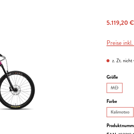
5.119,20 €
Preise inkl
z. Zt. nicht
auswähl
Größe
MD
(Diese Optio
auswähl
Farbe
Kalimotxo
(Diese Op
Produktnumm