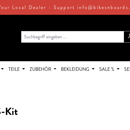
Your Local Dealer - Support info@bikesnboards
TEILE
ZUBEHÖR
BEKLEIDUNG
SALE %
SE
-Kit