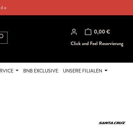
.de
Warenkorb enthält 0 Posi
0,00 €
Click and Feel Reservierung
RVICE
BNB EXCLUSIVE
UNSERE FILIALEN