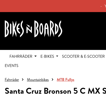
springen
Zur Hauptnavigation springen
- 
FAHRRÄDER
E-BIKES
SCOOTER & E-SCOOTER
EVENTS
Fahrräder
Mountainbikes
MTB Fullys
Santa Cruz Bronson 5 C MX S