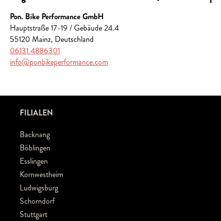
Pon. Bike Performance GmbH
Hauptstraße 17-19 / Gebäude 24.4
55120 Mainz, Deutschland
06131 4886301
info@ponbikeperformance.com
FILIALEN
Backnang
Böblingen
Esslingen
Kornwestheim
Ludwigsburg
Schorndorf
Stuttgart