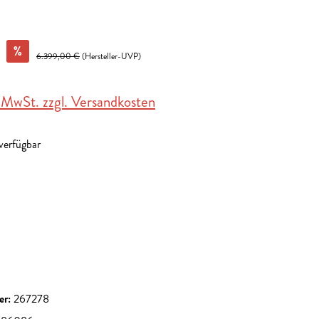
%
6.399,00 €
(Hersteller-UVP)
. MwSt. zzgl. Versandkosten
 verfügbar
en
n ist zurzeit nicht verfügbar.)
en
tion ist zurzeit nicht verfügbar.)
er:
267278