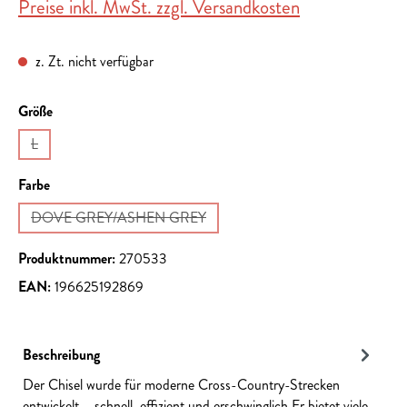
Preise inkl. MwSt. zzgl. Versandkosten
z. Zt. nicht verfügbar
auswählen
Größe
L
(Diese Option ist zurzeit nicht verfügbar.)
auswählen
Farbe
DOVE GREY/ASHEN GREY
(Diese Option ist zurzeit nicht verfügbar.)
Produktnummer:
270533
EAN:
196625192869
Beschreibung
Der Chisel wurde für moderne Cross-Country-Strecken
entwickelt – schnell, effizient und erschwinglich.Er bietet viele