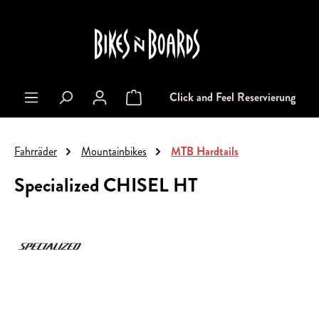
alt springen
Click and Feel Reservierung
Warenkorb enthält 0 Positionen. Der Gesa
Fahrräder
Mountainbikes
MTB Hardtails
Specialized CHISEL HT
Bildergalerie überspringen