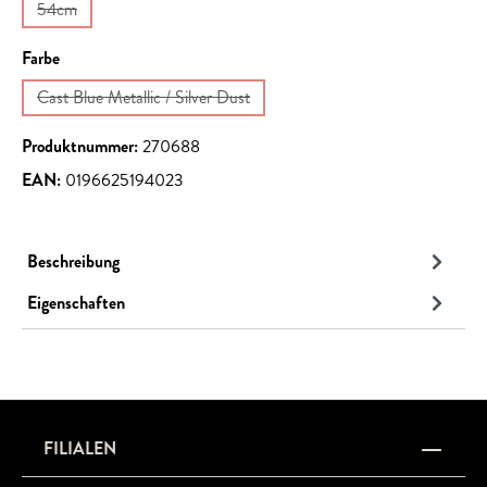
54cm
(Diese Option ist zurzeit nicht verfügbar.)
auswählen
Farbe
Cast Blue Metallic / Silver Dust
(Diese Option ist zurzeit nicht verfügbar.)
Produktnummer:
270688
EAN:
0196625194023
Beschreibung
Eigenschaften
FILIALEN