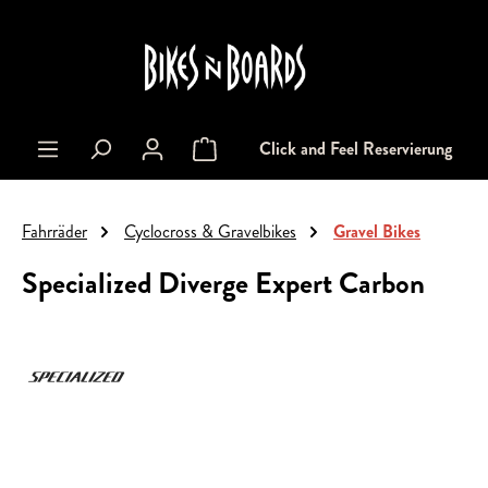
alt springen
Click and Feel Reservierung
Warenkorb enthält 0 Positionen. Der Gesa
Fahrräder
Cyclocross & Gravelbikes
Gravel Bikes
Specialized Diverge Expert Carbon
Bildergalerie überspringen