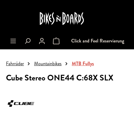
alt springen
Click and Feel Reservierung
Warenkorb enthält 0 Positionen. Der Gesa
Fahrräder
Mountainbikes
MTB Fullys
Cube Stereo ONE44 C:68X SLX
Bildergalerie überspringen