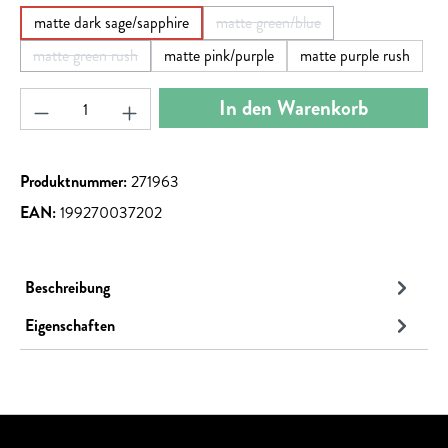
matte dark sage/sapphire
matte green/blue
(Diese Option ist zurzeit nicht ve
matte green rush
matte pink/purple
matte purple rush
(Diese Option ist zurzeit nicht verfügbar.)
Produkt Anzahl: Gib den gewünschten Wert ein ode
In den Warenkorb
Produktnummer:
271963
EAN:
199270037202
Beschreibung
Eigenschaften