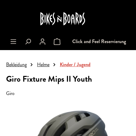
alt springen
Click and Feel Reservierung
Warenkorb enthält 0 Positionen. Der Gesa
Bekleidung
Helme
Kinder / Jugend
Giro Fixture Mips II Youth
Giro
Bildergalerie überspringen