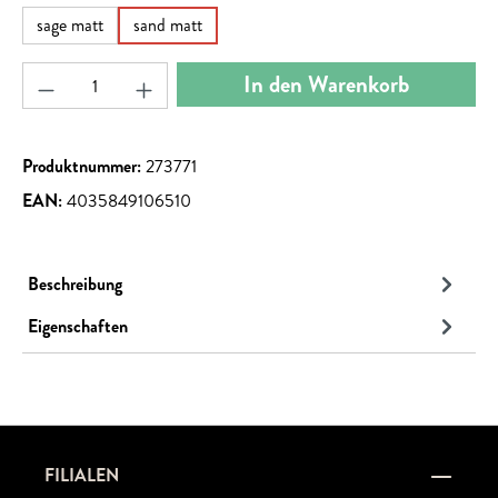
sage matt
sand matt
Produkt Anzahl: Gib den gewünschten Wert ein ode
In den Warenkorb
Produktnummer:
273771
EAN:
4035849106510
Beschreibung
Eigenschaften
FILIALEN