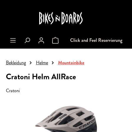
alt springen
Click and Feel Reservierung
Warenkorb enthält 0 Positionen. Der Gesa
Bekleidung
Helme
Mountainbike
Cratoni Helm AllRace
Cratoni
Bildergalerie überspringen