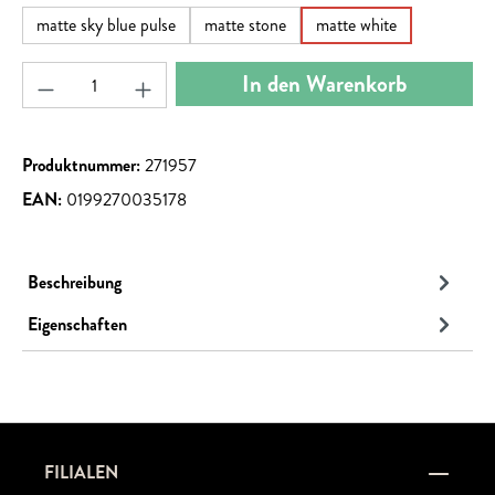
matte sky blue pulse
matte stone
matte white
Produkt Anzahl: Gib den gewünschten Wert ein ode
In den Warenkorb
Produktnummer:
271957
EAN:
0199270035178
Beschreibung
Eigenschaften
FILIALEN