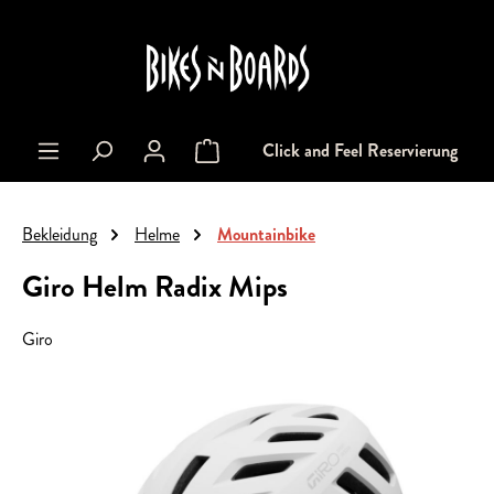
alt springen
Click and Feel Reservierung
Warenkorb enthält 0 Positionen. Der Gesa
Bekleidung
Helme
Mountainbike
Giro Helm Radix Mips
Giro
Bildergalerie überspringen