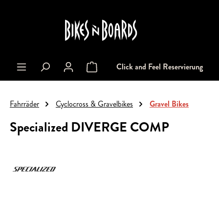
alt springen
Click and Feel Reservierung
Warenkorb enthält 0 Positionen. Der Gesa
Fahrräder
Cyclocross & Gravelbikes
Gravel Bikes
Specialized DIVERGE COMP
Bildergalerie überspringen