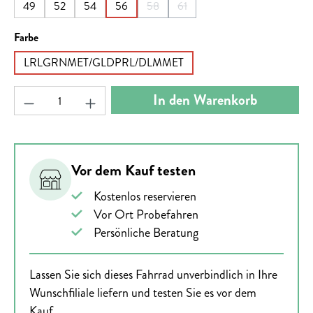
49
52
54
56
58
61
(Diese Option ist zurzeit nicht verfügbar.)
(Diese Option ist zurzeit nicht ver
auswählen
Farbe
LRLGRNMET/GLDPRL/DLMMET
Produkt Anzahl: Gib den gewünschten Wert ein ode
In den Warenkorb
Vor dem Kauf testen
Kostenlos reservieren
Vor Ort Probefahren
Persönliche Beratung
Lassen Sie sich dieses Fahrrad unverbindlich in Ihre
Wunschfiliale liefern und testen Sie es vor dem
Kauf.