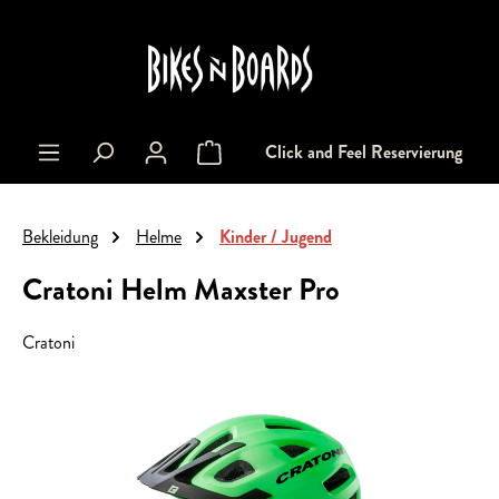
alt springen
Click and Feel Reservierung
Warenkorb enthält 0 Positionen. Der Gesa
Bekleidung
Helme
Kinder / Jugend
Cratoni Helm Maxster Pro
Cratoni
Bildergalerie überspringen