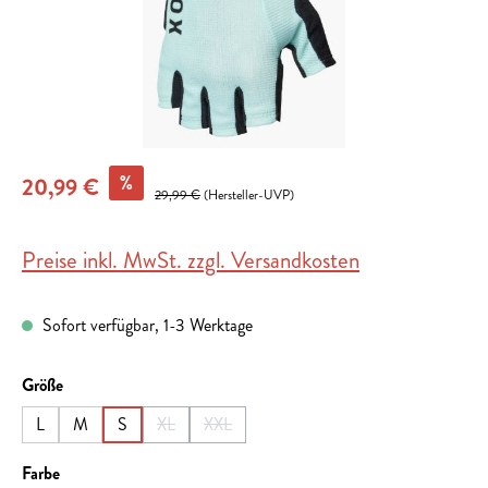
%
20,99 €
29,99 €
(Hersteller-UVP)
Preise inkl. MwSt. zzgl. Versandkosten
Sofort verfügbar, 1-3 Werktage
auswählen
Größe
L
M
S
XL
XXL
(Diese Option ist zurzeit nicht verfügbar.)
(Diese Option ist zurzeit nicht verfügbar.)
auswählen
Farbe