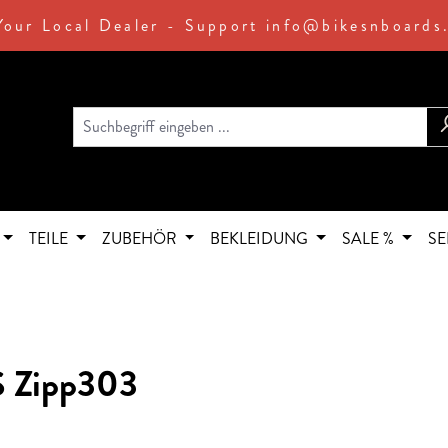
Your Local Dealer - Support info@bikesnboards
TEILE
ZUBEHÖR
BEKLEIDUNG
SALE %
SE
S Zipp303