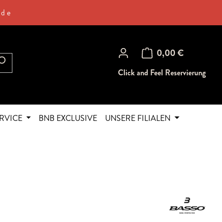
.de
Warenkorb enthält 0 Posi
0,00 €
Click and Feel Reservierung
RVICE
BNB EXCLUSIVE
UNSERE FILIALEN