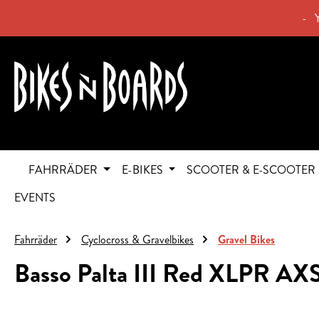
springen
Zur Hauptnavigation springen
- 
FAHRRÄDER
E-BIKES
SCOOTER & E-SCOOTER
EVENTS
Fahrräder
Cyclocross & Gravelbikes
Gravel Bikes
Basso Palta III Red XLPR AX