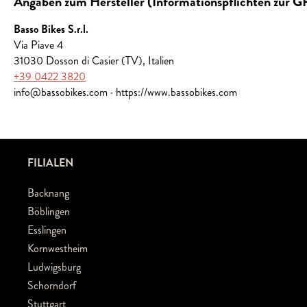
Angaben zum Hersteller (Informationspflichten zur 
Basso Bikes S.r.l.
Via Piave 4
31030 Dosson di Casier (TV), Italien
+39 0422 3820
info@bassobikes.com · https://www.bassobikes.com
FILIALEN
Backnang
Böblingen
Esslingen
Kornwestheim
Ludwigsburg
Schorndorf
Stuttgart