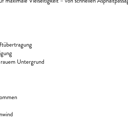
auf maximale Vielseitigkeit – von schnellen Asphaltpassa
ftübertragung
nigung
f rauem Untergrund
rnommen
enwind