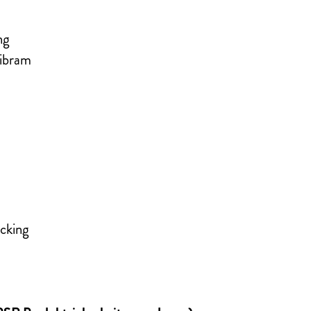
ng
Vibram
cking