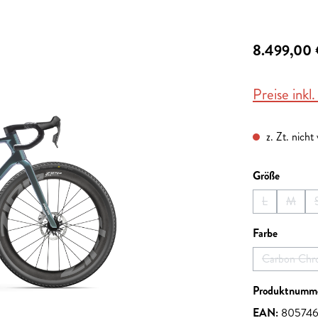
8.499,00
Preise inkl
z. Zt. nicht
auswähl
Größe
L
M
(Diese Option 
(Diese 
auswähl
Farbe
Carbon Chr
(Dies
Produktnumm
EAN:
805746