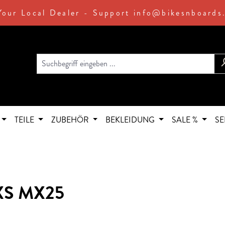
Your Local Dealer - Support info@bikesnboards
TEILE
ZUBEHÖR
BEKLEIDUNG
SALE %
SE
 AXS MX25