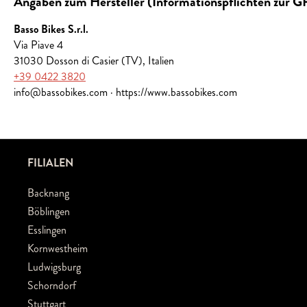
Angaben zum Hersteller (Informationspflichten zur 
Basso Bikes S.r.l.
Via Piave 4
31030 Dosson di Casier (TV), Italien
+39 0422 3820
info@bassobikes.com · https://www.bassobikes.com
FILIALEN
Backnang
Böblingen
Esslingen
Kornwestheim
Ludwigsburg
Schorndorf
Stuttgart