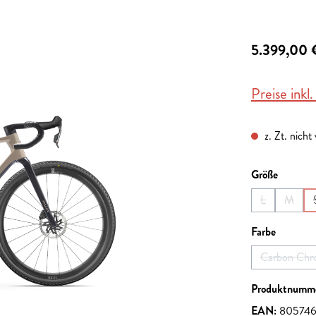
5.399,00 
Preise inkl
z. Zt. nicht
auswähl
Größe
L
M
(Diese Option 
(Diese 
auswähl
Farbe
Carbon Chr
(Dies
Produktnumm
EAN:
805746