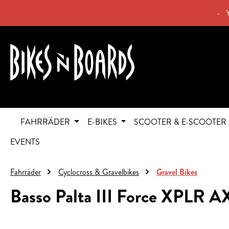
springen
Zur Hauptnavigation springen
- 
FAHRRÄDER
E-BIKES
SCOOTER & E-SCOOTER
EVENTS
Fahrräder
Cyclocross & Gravelbikes
Gravel Bikes
Basso Palta III Force XPLR