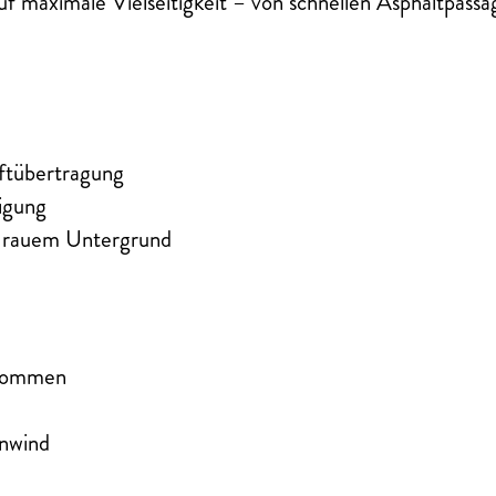
auf maximale Vielseitigkeit – von schnellen Asphaltpassa
ftübertragung
nigung
f rauem Untergrund
rnommen
enwind