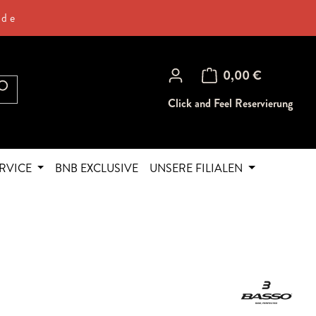
.de
Warenkorb enthält 0 Posi
0,00 €
Click and Feel Reservierung
RVICE
BNB EXCLUSIVE
UNSERE FILIALEN