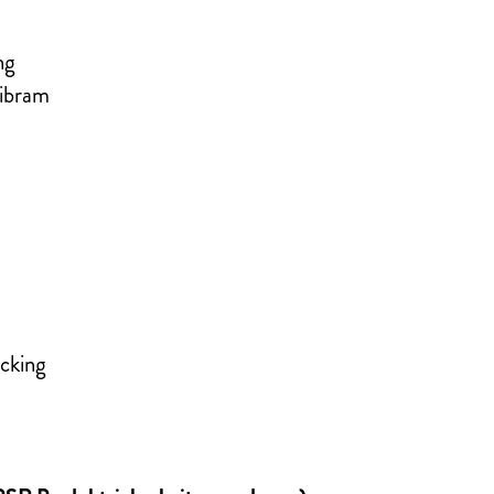
ng
Vibram
cking