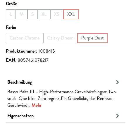
auswählen
Größe
L
M
S
XL
XS
XXL
(Diese Option ist zurzeit nicht verfügbar.)
(Diese Option ist zurzeit nicht verfügbar.)
(Diese Option ist zurzeit nicht verfügbar.)
(Diese Option ist zurzeit nicht verfügbar.)
(Diese Option ist zurzeit nicht verfügbar.)
(Diese Option ist zurzeit nicht verfüg
auswählen
Farbe
Carbon Chrome
Galaxy Dream
Purple Dust
(Diese Option ist zurzeit nicht verfügbar.)
(Diese Option ist zurzeit nicht verfügbar.)
(Diese Option ist zurzeit
Produktnummer:
1008415
EAN:
8057461078217
Beschreibung
Basso Palta III – High-Performance GravelbikeSlogan: Two
souls. One bike. Zero regrets.Ein Gravelbike, das Rennrad-
Geschwind…
Mehr
Eigenschaften