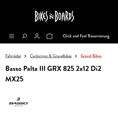
alt springen
Click and Feel Reservierung
Warenkorb enthält 0 Positionen. Der Gesa
Fahrräder
Cyclocross & Gravelbikes
Gravel Bikes
Basso Palta III GRX 825 2x12 Di2
MX25