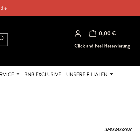
.de
Warenkorb enthält 0 Posi
0,00 €
Click and Feel Reservierung
RVICE
BNB EXCLUSIVE
UNSERE FILIALEN