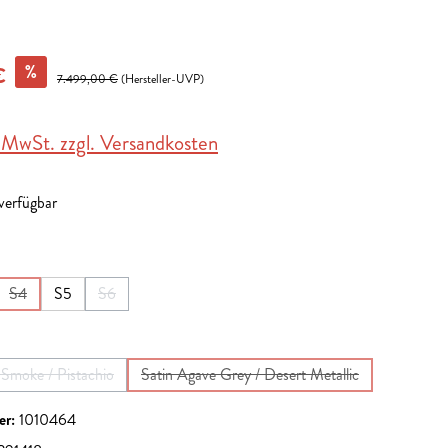
%
€
7.499,00 €
(Hersteller-UVP)
. MwSt. zzgl. Versandkosten
 verfügbar
en
S4
S5
S6
(Diese Option ist zurzeit nicht verfügbar.)
(Diese Option ist zurzeit nicht verfügbar.)
en
Smoke / Pistachio
Satin Agave Grey / Desert Metallic
(Diese Option ist zurzeit nicht verfügbar.)
(Diese Option ist zurzeit nicht verfü
er:
1010464