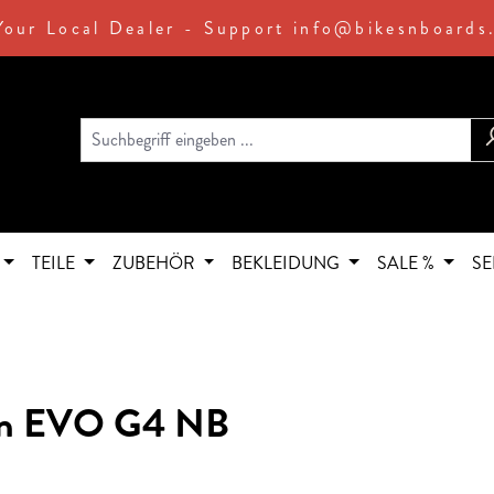
Your Local Dealer - Support info@bikesnboards
TEILE
ZUBEHÖR
BEKLEIDUNG
SALE %
SE
bon EVO G4 NB