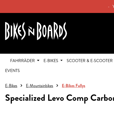
springen
Zur Hauptnavigation springen
- 
FAHRRÄDER
E-BIKES
SCOOTER & E-SCOOTER
EVENTS
E-Bikes
E-Mountainbikes
E-Bikes Fullys
Specialized Levo Comp Car