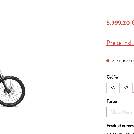
5.999,20 
Preise inkl
z. Zt. nicht
auswähl
Größe
S2
S3
auswähl
Farbe
Gloss Warm 
Produktnumm