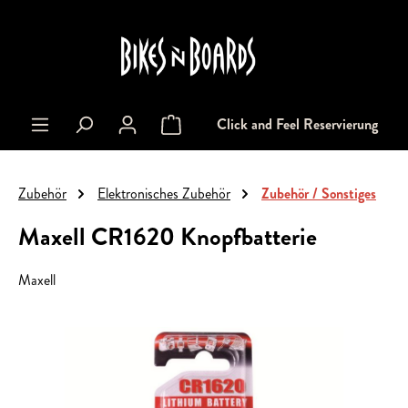
alt springen
Click and Feel Reservierung
Warenkorb enthält 0 Positionen. Der Gesa
Zubehör
Elektronisches Zubehör
Zubehör / Sonstiges
Maxell CR1620 Knopfbatterie
Maxell
Bildergalerie überspringen