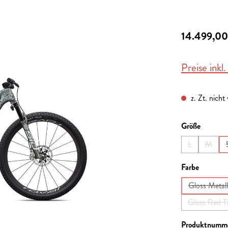
14.499,00
Preise inkl
z. Zt. nicht
auswähl
Größe
L
M
(Diese Option 
(Diese 
auswähl
Farbe
Gloss Metall
Gloss Red T
Produktnumm