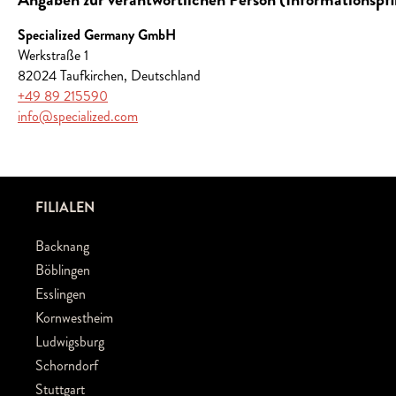
Specialized Germany GmbH
Werkstraße 1
82024 Taufkirchen, Deutschland
+49 89 215590
info@specialized.com
FILIALEN
Backnang
Böblingen
Esslingen
Kornwestheim
Ludwigsburg
Schorndorf
Stuttgart