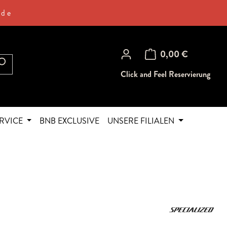
.de
Warenkorb enthält 0 Posi
0,00 €
Click and Feel Reservierung
RVICE
BNB EXCLUSIVE
UNSERE FILIALEN