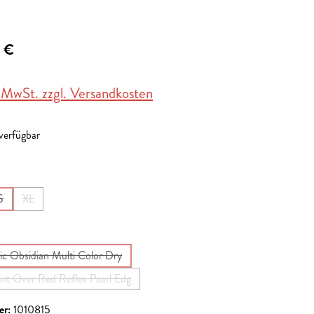
 €
. MwSt. zzgl. Versandkosten
 verfügbar
en
S
XL
ist zurzeit nicht verfügbar.)
Option ist zurzeit nicht verfügbar.)
(Diese Option ist zurzeit nicht verfügbar.)
(Diese Option ist zurzeit nicht verfügbar.)
en
ic Obsidian Multi Color Dry
(Diese Option ist zurzeit nicht verfügbar.)
int Over Red Reflex Pearl Edg
(Diese Option ist zurzeit nicht verfügbar.)
er:
1010815