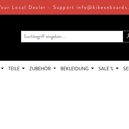
Your Local Dealer - Support info@bikesnboards
TEILE
ZUBEHÖR
BEKLEIDUNG
SALE %
SE