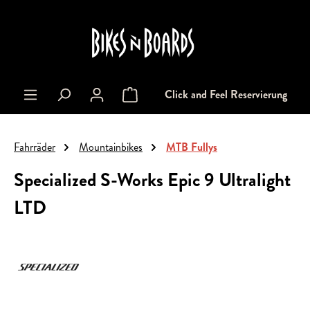
alt springen
Click and Feel Reservierung
Warenkorb enthält 0 Positionen. Der Gesa
Fahrräder
Mountainbikes
MTB Fullys
Specialized S-Works Epic 9 Ultralight
LTD