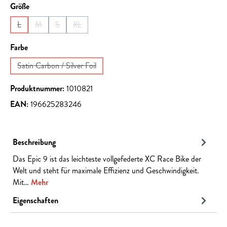
auswählen
Größe
L
M
S
XL
(Diese Option ist zurzeit nicht verfügbar.)
(Diese Option ist zurzeit nicht verfügbar.)
(Diese Option ist zurzeit nicht verfügbar.)
(Diese Option ist zurzeit nicht verfügbar.)
auswählen
Farbe
Satin Carbon / Silver Foil
(Diese Option ist zurzeit nicht verfügbar.)
Produktnummer:
1010821
EAN:
196625283246
Beschreibung
Das Epic 9 ist das leichteste vollgefederte XC Race Bike der
Welt und steht für maximale Effizienz und Geschwindigkeit.
Mit…
Mehr
Eigenschaften