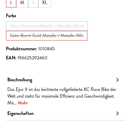
L
M
S
XL
(Diese Option ist zurzeit nicht verfügbar.)
(Diese Option ist zurzeit nicht verfügbar.)
auswählen
Farbe
Gloss Dolomite Metallic / Metallic Obsid
(Diese Option ist zurzeit nicht verfügbar.)
Satin Burnt Gold Metallic / Metallic Whi
(Diese Option ist zurzeit nicht verfügbar.)
Produktnummer:
1010845
EAN:
196625292460
Beschreibung
Das Epic 9 ist das leichteste vollgefederte XC Race Bike der
Welt und steht für maximale Effizienz und Geschwindigkeit.
Mit…
Mehr
Eigenschaften