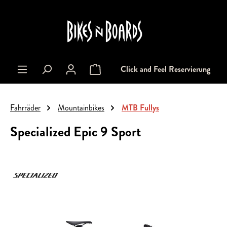
alt springen
Click and Feel Reservierung
Warenkorb enthält 0 Positionen. Der Gesa
Fahrräder
Mountainbikes
MTB Fullys
Specialized Epic 9 Sport
Bildergalerie überspringen