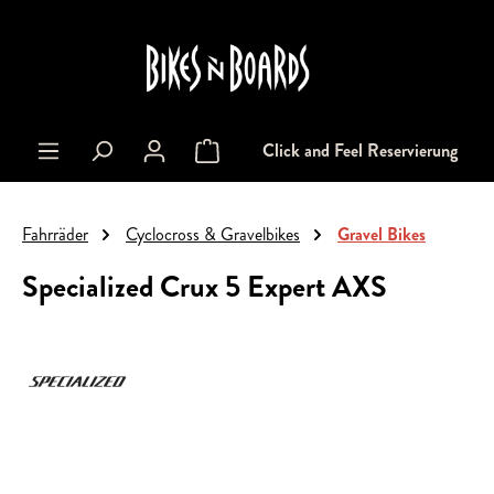
alt springen
Click and Feel Reservierung
Warenkorb enthält 0 Positionen. Der Gesa
Fahrräder
Cyclocross & Gravelbikes
Gravel Bikes
Specialized Crux 5 Expert AXS
Bildergalerie überspringen