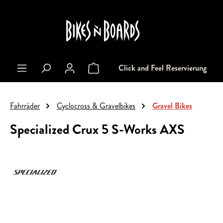
alt springen
Click and Feel Reservierung
Warenkorb enthält 0 Positionen. Der Gesa
Fahrräder
Cyclocross & Gravelbikes
Gravel Bikes
Specialized Crux 5 S-Works AXS
Bildergalerie überspringen