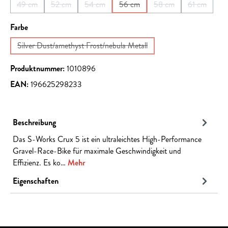
49 cm
52 cm
54 cm
56 cm
58 cm
61 cm
(Diese Option ist zurzeit nicht verfügbar.)
(Diese Option ist zurzeit nicht verfügbar.)
(Diese Option ist zurzeit nicht verfügbar.)
(Diese Option ist zurzeit nicht verf
(Diese Option ist zurze
(Diese Opti
auswählen
Farbe
Silver Dust/amethyst Frost/nebula Metall
(Diese Option ist zurzeit nicht verfügbar.)
Produktnummer:
1010896
EAN:
196625298233
Beschreibung
Das S-Works Crux 5 ist ein ultraleichtes High-Performance
Gravel-Race-Bike für maximale Geschwindigkeit und
Effizienz. Es ko…
Mehr
Eigenschaften