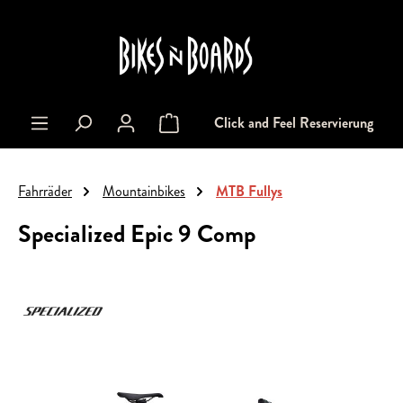
alt springen
Click and Feel Reservierung
Warenkorb enthält 0 Positionen. Der Gesa
Fahrräder
Mountainbikes
MTB Fullys
Specialized Epic 9 Comp
Bildergalerie überspringen