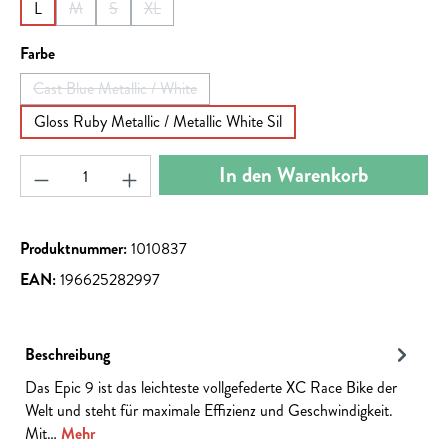
L
M
S
XL
(Diese Option ist zurzeit nicht verfügbar.)
(Diese Option ist zurzeit nicht verfügbar.)
(Diese Option ist zurzeit nicht verfügbar.)
auswählen
Farbe
Cast Blue Metallic / White
(Diese Option ist zurzeit nicht verfügbar.)
Gloss Ruby Metallic / Metallic White Sil
Produkt Anzahl: Gib den gewünschten Wert ein ode
In den Warenkorb
Produktnummer:
1010837
EAN:
196625282997
Beschreibung
Das Epic 9 ist das leichteste vollgefederte XC Race Bike der
Welt und steht für maximale Effizienz und Geschwindigkeit.
Mit…
Mehr