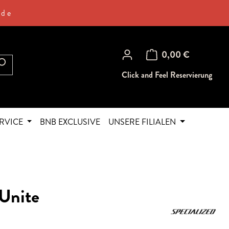
.de
Warenkorb enthält 0 Posi
0,00 €
Click and Feel Reservierung
RVICE
BNB EXCLUSIVE
UNSERE FILIALEN
 Unite