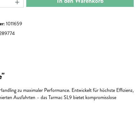
In den Warenkorb
er:
1011659
289774
e"
dling zu maximaler Performance. Entwickelt für höchste Effizienz,
onierten Ausfahrten – das Tarmac SL9 bietet kompromisslose