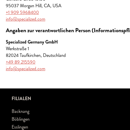
95037 Morgan Hill, CA, USA
+1 909 5968400
info@specialized.com
Angaben zur verantwortlichen Person (Informationspf
Specialized Germany GmbH
Werkstraße 1
82024 Taufkirchen, Deutschland
+49 89 215590
info@specialized.com
FILIALEN
Backnang
Böblingen
Esslingen