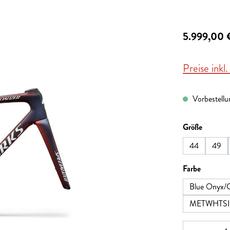
5.999,00 
Preise inkl
Vorbestellun
auswähl
Größe
44
49
auswähl
Farbe
Blue Onyx/C
METWHTSI
Produkt A