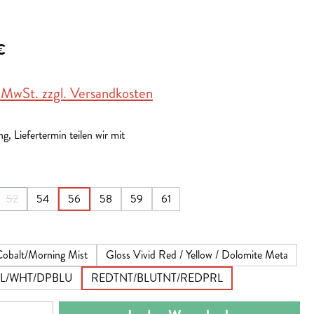
€
. MwSt. zzgl. Versandkosten
g, Liefertermin teilen wir mit
en
52
54
56
58
59
61
(Diese Option ist zurzeit nicht verfügbar.)
en
obalt/Morning Mist
Gloss Vivid Red / Yellow / Dolomite Meta
L/WHT/DPBLU
REDTNT/BLUTNT/REDPRL
nzahl: Gib den gewünschten Wert ein oder benut