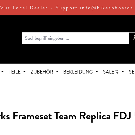
Your Local Dealer - Support info@bikesnboards
TEILE
ZUBEHÖR
BEKLEIDUNG
SALE %
SE
rks Frameset Team Replica FDJ