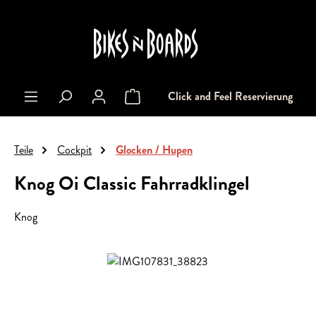
alt springen
Click and Feel Reservierung
Warenkorb enthält 0 Positionen. Der Gesa
Teile
Cockpit
Glocken / Hupen
Knog Oi Classic Fahrradklingel
Knog
Bildergalerie überspringen