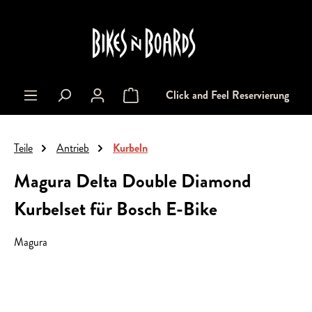
alt springen
Click and Feel Reservierung
Warenkorb enthält 0 Positionen. Der Gesa
Teile
Antrieb
Kurbeln
Magura Delta Double Diamond
Kurbelset für Bosch E-Bike
Magura
Bildergalerie überspringen