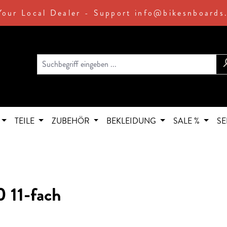
Your Local Dealer - Support info@bikesnboards
TEILE
ZUBEHÖR
BEKLEIDUNG
SALE %
SE
 11-fach