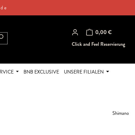
.de
Warenkorb enthält 0 Posi
0,00 €
Click and Feel Reservierung
RVICE
BNB EXCLUSIVE
UNSERE FILIALEN
Shimano