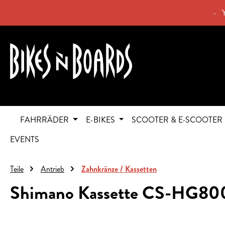
springen
Zur Hauptnavigation springen
- 
FAHRRÄDER
E-BIKES
SCOOTER & E-SCOOTER
EVENTS
Teile
Antrieb
Zahnkränze / Kassetten
Shimano Kassette CS-HG800