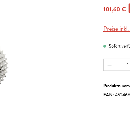
101,60 €
Preise inkl
Sofort verf
Produkt A
Produktnumm
EAN:
45246