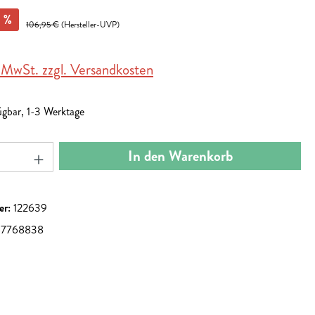
%
106,95 €
(Hersteller-UVP)
. MwSt. zzgl. Versandkosten
ügbar, 1-3 Werktage
nzahl: Gib den gewünschten Wert ein oder benut
In den Warenkorb
er:
122639
67768838