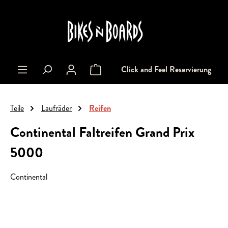
alt springen
Click and Feel Reservierung
Warenkorb enthält 0 Positionen. Der Gesa
Teile
Laufräder
Reifen
Continental Faltreifen Grand Prix
5000
Continental
Bildergalerie überspringen