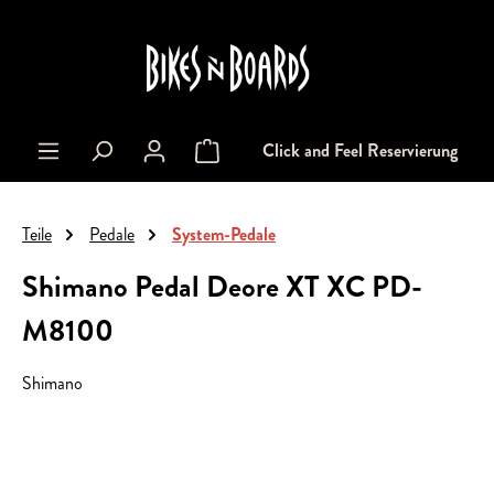
alt springen
Click and Feel Reservierung
Warenkorb enthält 0 Positionen. Der Gesa
Teile
Pedale
System-Pedale
Shimano Pedal Deore XT XC PD-
M8100
Shimano
Bildergalerie überspringen