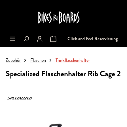
alt springen
Click and Feel Reservierung
Warenkorb enthält 0 Positionen. Der Gesa
Zubehör
Flaschen
Trinkflaschenhalter
Specialized Flaschenhalter Rib Cage 2
Bildergalerie überspringen