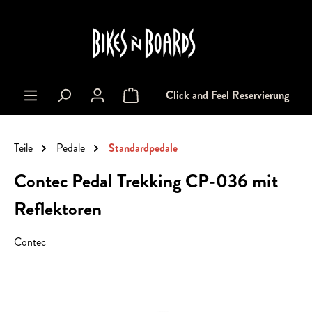
alt springen
Click and Feel Reservierung
Warenkorb enthält 0 Positionen. Der Gesa
Teile
Pedale
Standardpedale
Contec Pedal Trekking CP-036 mit
Reflektoren
Contec
Bildergalerie überspringen