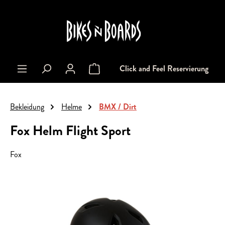
alt springen
Click and Feel Reservierung
Warenkorb enthält 0 Positionen. Der Gesa
Bekleidung
Helme
BMX / Dirt
Fox Helm Flight Sport
Fox
Bildergalerie überspringen