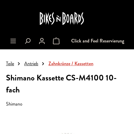
alt springen
Click and Feel Reservierung
Warenkorb enthält 0 Positionen. Der Gesa
Teile
Antrieb
Zahnkränze / Kassetten
Shimano Kassette CS-M4100 10-
fach
Shimano
Bildergalerie überspringen