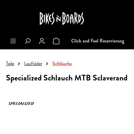
alt springen
Click and Feel Reservierung
Warenkorb enthält 0 Positionen. Der Gesa
Teile
Laufräder
Schläuche
Specialized Schlauch MTB Sclaverand
Bildergalerie überspringen