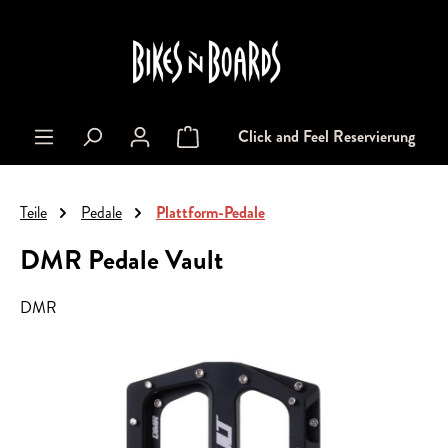
alt springen
Click and Feel Reservierung
Warenkorb enthält 0 Positionen. Der Gesa
Teile
Pedale
Plattform-Pedale
DMR Pedale Vault
DMR
Bildergalerie überspringen