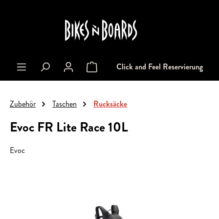
alt springen
Click and Feel Reservierung
Warenkorb enthält 0 Positionen. Der Gesa
Zubehör
Taschen
Rucksäcke
Evoc FR Lite Race 10L
Evoc
Bildergalerie überspringen