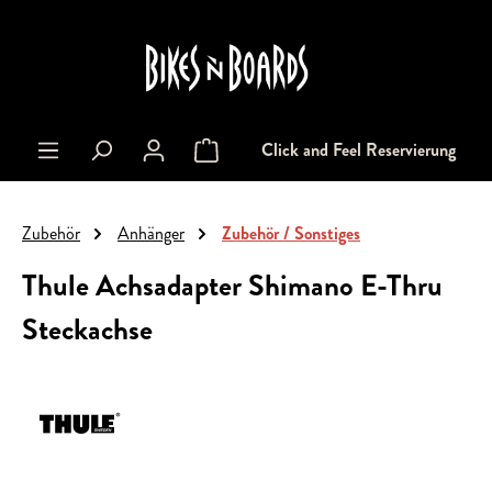
alt springen
Click and Feel Reservierung
Warenkorb enthält 0 Positionen. Der Gesa
Zubehör
Anhänger
Zubehör / Sonstiges
Thule Achsadapter Shimano E-Thru
Steckachse