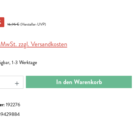
%
16,95 €
(Hersteller-UVP)
. MwSt. zzgl. Versandkosten
ügbar, 1-3 Werktage
nzahl: Gib den gewünschten Wert ein oder benut
In den Warenkorb
er:
192276
89429884