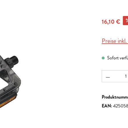
16,10 €
Preise inkl
Sofort verf
Produkt A
Produktnumm
EAN:
42505