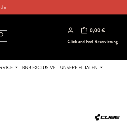
.de
Warenkorb enthält 0 Posi
0,00 €
Click and Feel Reservierung
RVICE
BNB EXCLUSIVE
UNSERE FILIALEN