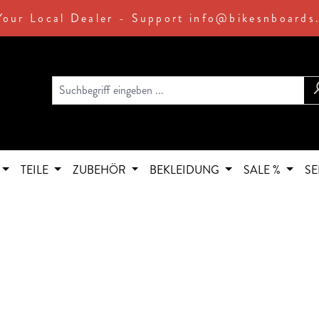
Your Local Dealer - Support info@bikesnboards
TEILE
ZUBEHÖR
BEKLEIDUNG
SALE %
SE