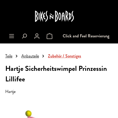
alt springen
Click and Feel Reservierung
Warenkorb enthält 0 Positionen. Der Gesa
Teile
Anbauteile
Zubehör / Sonstiges
Hartje Sicherheitswimpel Prinzessin
Lillifee
Hartje
Bildergalerie überspringen