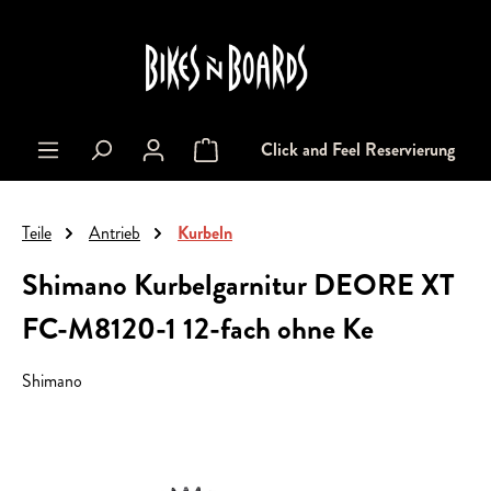
alt springen
Click and Feel Reservierung
Warenkorb enthält 0 Positionen. Der Gesa
Teile
Antrieb
Kurbeln
Shimano Kurbelgarnitur DEORE XT
FC-M8120-1 12-fach ohne Ke
Shimano
Bildergalerie überspringen