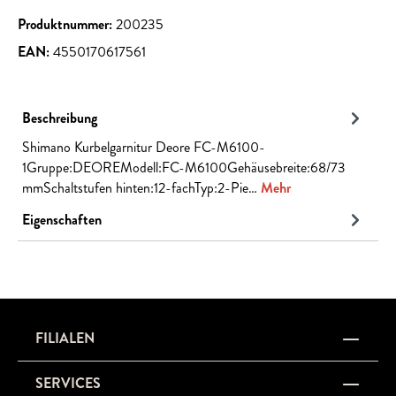
Produktnummer:
200235
EAN:
4550170617561
Beschreibung
Shimano Kurbelgarnitur Deore FC-M6100-
1Gruppe:DEOREModell:FC-M6100Gehäusebreite:68/73
mmSchaltstufen hinten:12-fachTyp:2-Pie…
Mehr
Eigenschaften
FILIALEN
SERVICES