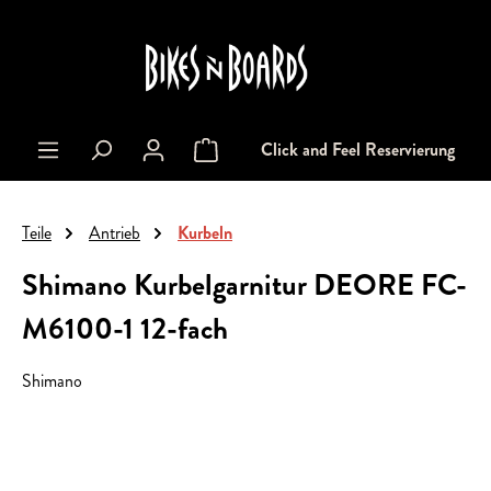
alt springen
Click and Feel Reservierung
Warenkorb enthält 0 Positionen. Der Gesa
Teile
Antrieb
Kurbeln
Shimano Kurbelgarnitur DEORE FC-
M6100-1 12-fach
Shimano
Bildergalerie überspringen