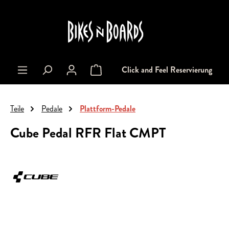
alt springen
Click and Feel Reservierung
Warenkorb enthält 0 Positionen. Der Gesa
Teile
Pedale
Plattform-Pedale
Cube Pedal RFR Flat CMPT
Bildergalerie überspringen